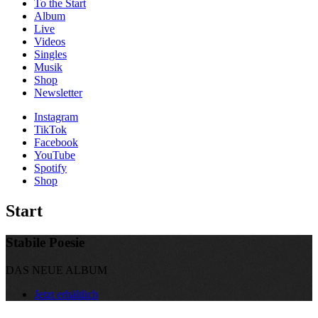
To the
Start
Album
Live
Videos
Singles
Musik
Shop
News­letter
Instagram
TikTok
Facebook
YouTube
Spotify
Shop
Start
Stabile Poesie
DAS NEUE ALBUM
Jetzt erhältlich