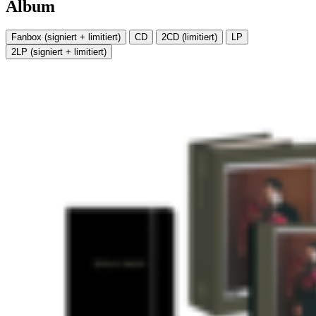
Album
Fanbox (signiert + limitiert)
CD
2CD (limitiert)
LP
2LP (signiert + limitiert)