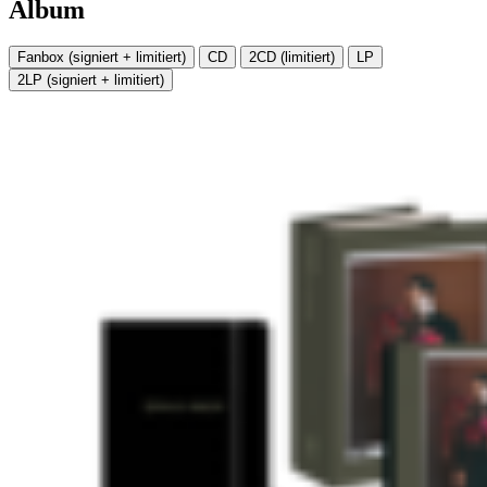
Album
Fanbox (signiert + limitiert)
CD
2CD (limitiert)
LP
2LP (signiert + limitiert)