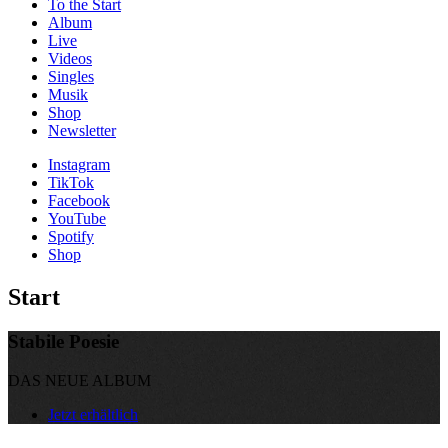
To the
Start
Album
Live
Videos
Singles
Musik
Shop
News­letter
Instagram
TikTok
Facebook
YouTube
Spotify
Shop
Start
Stabile Poesie
DAS NEUE ALBUM
Jetzt erhältlich