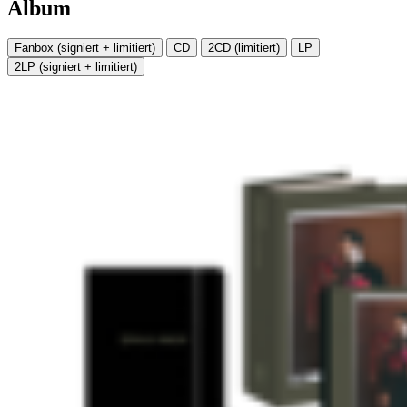
Album
Fanbox (signiert + limitiert)
CD
2CD (limitiert)
LP
2LP (signiert + limitiert)