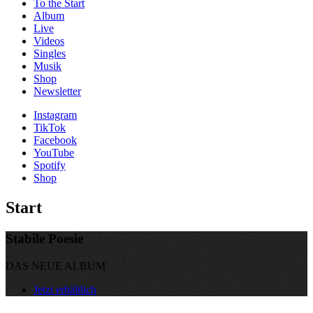
To the
Start
Album
Live
Videos
Singles
Musik
Shop
News­letter
Instagram
TikTok
Facebook
YouTube
Spotify
Shop
Start
Stabile Poesie
DAS NEUE ALBUM
Jetzt erhältlich