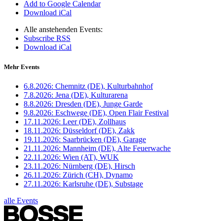
Add to Google Calendar
Download iCal
Alle anstehenden Events:
Subscribe RSS
Download iCal
Mehr Events
6.8.2026:
Chemnitz (DE), Kulturbahnhof
7.8.2026:
Jena (DE), Kulturarena
8.8.2026:
Dresden (DE), Junge Garde
9.8.2026:
Eschwege (DE), Open Flair Festival
17.11.2026:
Leer (DE), Zollhaus
18.11.2026:
Düsseldorf (DE), Zakk
19.11.2026:
Saarbrücken (DE), Garage
21.11.2026:
Mannheim (DE), Alte Feuerwache
22.11.2026:
Wien (AT), WUK
23.11.2026:
Nürnberg (DE), Hirsch
26.11.2026:
Zürich (CH), Dynamo
27.11.2026:
Karlsruhe (DE), Substage
alle Events