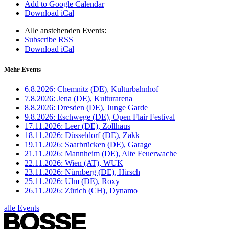
Add to Google Calendar
Download iCal
Alle anstehenden Events:
Subscribe RSS
Download iCal
Mehr Events
6.8.2026:
Chemnitz (DE), Kulturbahnhof
7.8.2026:
Jena (DE), Kulturarena
8.8.2026:
Dresden (DE), Junge Garde
9.8.2026:
Eschwege (DE), Open Flair Festival
17.11.2026:
Leer (DE), Zollhaus
18.11.2026:
Düsseldorf (DE), Zakk
19.11.2026:
Saarbrücken (DE), Garage
21.11.2026:
Mannheim (DE), Alte Feuerwache
22.11.2026:
Wien (AT), WUK
23.11.2026:
Nürnberg (DE), Hirsch
25.11.2026:
Ulm (DE), Roxy
26.11.2026:
Zürich (CH), Dynamo
alle Events