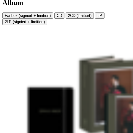
Album
Fanbox (signiert + limitiert)
CD
2CD (limitiert)
LP
2LP (signiert + limitiert)