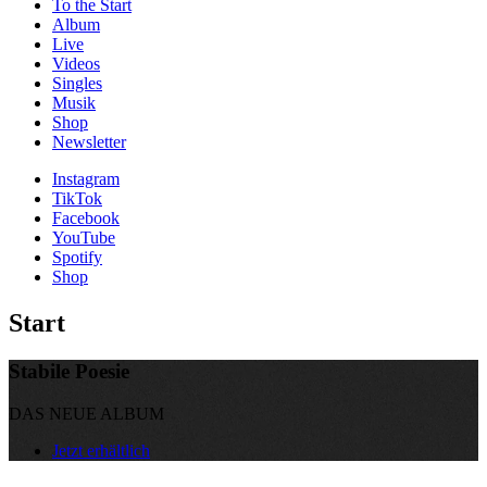
To the
Start
Album
Live
Videos
Singles
Musik
Shop
News­letter
Instagram
TikTok
Facebook
YouTube
Spotify
Shop
Start
Stabile Poesie
DAS NEUE ALBUM
Jetzt erhältlich