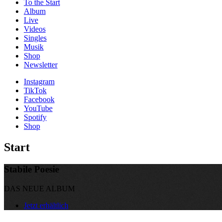
To the
Start
Album
Live
Videos
Singles
Musik
Shop
News­letter
Instagram
TikTok
Facebook
YouTube
Spotify
Shop
Start
Stabile Poesie
DAS NEUE ALBUM
Jetzt erhältlich