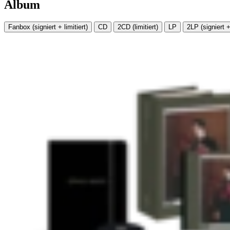
Album
Fanbox (signiert + limitiert)
CD
2CD (limitiert)
LP
2LP (signiert + 