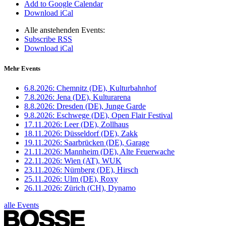
Add to Google Calendar
Download iCal
Alle anstehenden Events:
Subscribe RSS
Download iCal
Mehr Events
6.8.2026:
Chemnitz (DE), Kulturbahnhof
7.8.2026:
Jena (DE), Kulturarena
8.8.2026:
Dresden (DE), Junge Garde
9.8.2026:
Eschwege (DE), Open Flair Festival
17.11.2026:
Leer (DE), Zollhaus
18.11.2026:
Düsseldorf (DE), Zakk
19.11.2026:
Saarbrücken (DE), Garage
21.11.2026:
Mannheim (DE), Alte Feuerwache
22.11.2026:
Wien (AT), WUK
23.11.2026:
Nürnberg (DE), Hirsch
25.11.2026:
Ulm (DE), Roxy
26.11.2026:
Zürich (CH), Dynamo
alle Events