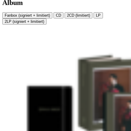
Album
Fanbox (signiert + limitiert)
CD
2CD (limitiert)
LP
2LP (signiert + limitiert)