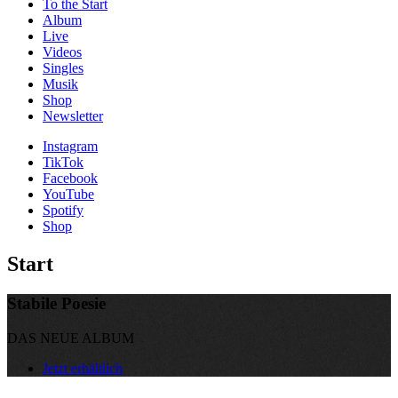
To the
Start
Album
Live
Videos
Singles
Musik
Shop
News­letter
Instagram
TikTok
Facebook
YouTube
Spotify
Shop
Start
Stabile Poesie
DAS NEUE ALBUM
Jetzt erhältlich