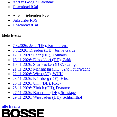
Add to Google Calendar
Download iCal
Alle anstehenden Events:
Subscribe RSS
Download iCal
Mehr Events
7.8.2026:
Jena (DE), Kulturarena
8.8.2026:
Dresden (DE), Junge Garde
17.11.2026:
Leer (DE), Zollhaus
18.11.2026:
Düsseldorf (DE), Zakk
19.11.2026:
Saarbrücken (DE), Garage
21.11.2026:
Mannheim (DE), Alte Feuerwache
22.11.2026:
Wien (AT), WUK
23.11.2026:
Nürnberg (DE), Hirsch
25.11.2026:
Ulm (DE), Roxy
26.11.2026:
Zürich (CH), Dynamo
27.11.2026:
Karlsruhe (DE), Substage
29.11.2026:
Wiesbaden (DE), Schlachthof
alle Events