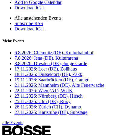
Add to Google Calendar
Download iCal
Alle anstehenden Events:
Subscribe RSS
Download iCal
Mehr Events
6.8.2026:
Chemnitz (DE), Kulturbahnhof
7.8.2026:
Jena (DE), Kulturarena
8.8.2026:
Dresden (DE), Junge Garde
17.11.2026:
Leer (DE), Zollhaus
18.11.2026:
Düsseldorf (DE), Zakk
19.11.2026:
Saarbrücken (DE), Garage
21.11.2026:
Mannheim (DE), Alte Feuerwache
22.11.2026:
Wien (AT), WUK
23.11.2026:
Nürnberg (DE), Hirsch
25.11.2026:
Ulm (DE), Roxy
26.11.2026:
Zürich (CH), Dynamo
27.11.2026:
Karlsruhe (DE), Substage
alle Events