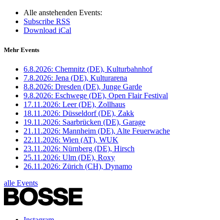
Alle anstehenden Events:
Subscribe RSS
Download iCal
Mehr Events
6.8.2026:
Chemnitz (DE), Kulturbahnhof
7.8.2026:
Jena (DE), Kulturarena
8.8.2026:
Dresden (DE), Junge Garde
9.8.2026:
Eschwege (DE), Open Flair Festival
17.11.2026:
Leer (DE), Zollhaus
18.11.2026:
Düsseldorf (DE), Zakk
19.11.2026:
Saarbrücken (DE), Garage
21.11.2026:
Mannheim (DE), Alte Feuerwache
22.11.2026:
Wien (AT), WUK
23.11.2026:
Nürnberg (DE), Hirsch
25.11.2026:
Ulm (DE), Roxy
26.11.2026:
Zürich (CH), Dynamo
alle Events
Instagram