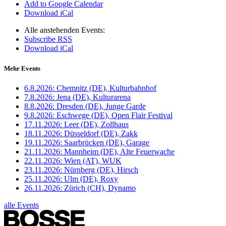
Add to Google Calendar
Download iCal
Alle anstehenden Events:
Subscribe RSS
Download iCal
Mehr Events
6.8.2026:
Chemnitz (DE), Kulturbahnhof
7.8.2026:
Jena (DE), Kulturarena
8.8.2026:
Dresden (DE), Junge Garde
9.8.2026:
Eschwege (DE), Open Flair Festival
17.11.2026:
Leer (DE), Zollhaus
18.11.2026:
Düsseldorf (DE), Zakk
19.11.2026:
Saarbrücken (DE), Garage
21.11.2026:
Mannheim (DE), Alte Feuerwache
22.11.2026:
Wien (AT), WUK
23.11.2026:
Nürnberg (DE), Hirsch
25.11.2026:
Ulm (DE), Roxy
26.11.2026:
Zürich (CH), Dynamo
alle Events